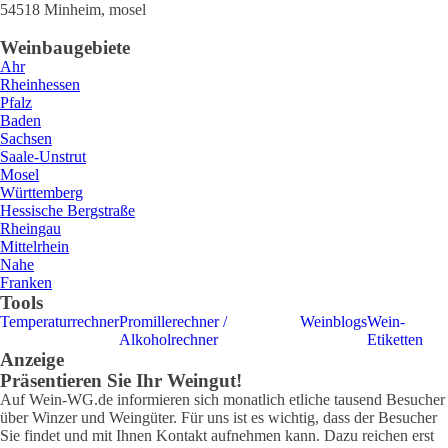
54518
Minheim
,
mosel
Weinbaugebiete
Ahr
Rheinhessen
Pfalz
Baden
Sachsen
Saale-Unstrut
Mosel
Württemberg
Hessische Bergstraße
Rheingau
Mittelrhein
Nahe
Franken
Tools
Temperaturrechner
Promillerechner /
Weinblogs
Wein-
Alkoholrechner
Etiketten
Anzeige
Präsentieren Sie Ihr Weingut!
Auf Wein-WG.de informieren sich monatlich etliche tausend Besucher
über Winzer und Weingüter. Für uns ist es wichtig, dass der Besucher
Sie findet und mit Ihnen Kontakt aufnehmen kann. Dazu reichen erst