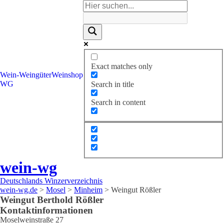
Exact matches only
Wein-
Weingüter
Weinshop
WG
Search in title
Search in content
wein-wg
Deutschlands Winzerverzeichnis
wein-wg.de
>
Mosel
>
Minheim
>
Weingut Rößler
Weingut
Berthold
Rößler
Kontaktinformationen
Moselweinstraße 27