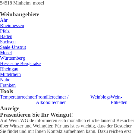
54518
Minheim
,
mosel
Weinbaugebiete
Ahr
Rheinhessen
Pfalz
Baden
Sachsen
Saale-Unstrut
Mosel
Württemberg
Hessische Bergstraße
Rheingau
Mittelrhein
Nahe
Franken
Tools
Temperaturrechner
Promillerechner /
Weinblogs
Wein-
Alkoholrechner
Etiketten
Anzeige
Präsentieren Sie Ihr Weingut!
Auf Wein-WG.de informieren sich monatlich etliche tausend Besucher
über Winzer und Weingüter. Für uns ist es wichtig, dass der Besucher
Sie findet und mit Ihnen Kontakt aufnehmen kann. Dazu reichen erst