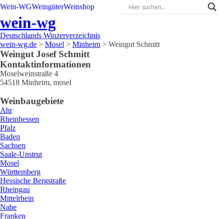
Wein-WG
Weingüter
Weinshop
wein-wg
Deutschlands Winzerverzeichnis
wein-wg.de
>
Mosel
>
Minheim
>
Weingut Schmitt
Weingut
Josef
Schmitt
Kontaktinformationen
Moselweinstraße 4
54518
Minheim
,
mosel
Weinbaugebiete
Ahr
Rheinhessen
Pfalz
Baden
Sachsen
Saale-Unstrut
Mosel
Württemberg
Hessische Bergstraße
Rheingau
Mittelrhein
Nahe
Franken