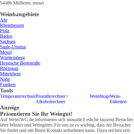
54486
Mülheim
,
mosel
Weinbaugebiete
Ahr
Rheinhessen
Pfalz
Baden
Sachsen
Saale-Unstrut
Mosel
Württemberg
Hessische Bergstraße
Rheingau
Mittelrhein
Nahe
Franken
Tools
Temperaturrechner
Promillerechner /
Weinblogs
Wein-
Alkoholrechner
Etiketten
Anzeige
Präsentieren Sie Ihr Weingut!
Auf Wein-WG.de informieren sich monatlich etliche tausend Besucher
über Winzer und Weingüter. Für uns ist es wichtig, dass der Besucher
Sie findet und mit Ihnen Kontakt aufnehmen kann. Dazu reichen erst