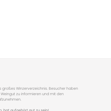
s großes Winzerverzeichnis. Besucher haben
in Weingut zu informieren und mit den
ufzunehmen.
, hat aufgehört gut zu sein!