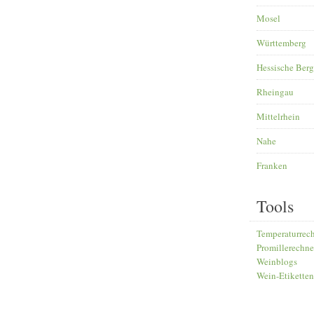
Mosel
Württemberg
Hessische Berg
Rheingau
Mittelrhein
Nahe
Franken
Tools
Temperaturrec
Promillerechne
Weinblogs
Wein-Etiketten