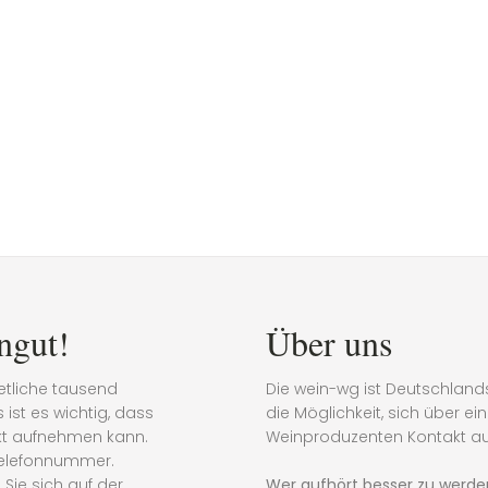
ngut!
Über uns
etliche tausend
Die wein-wg ist Deutschland
ist es wichtig, dass
die Möglichkeit, sich über e
akt aufnehmen kann.
Weinproduzenten Kontakt a
Telefonnummer.
Sie sich auf der
Wer aufhört besser zu werden