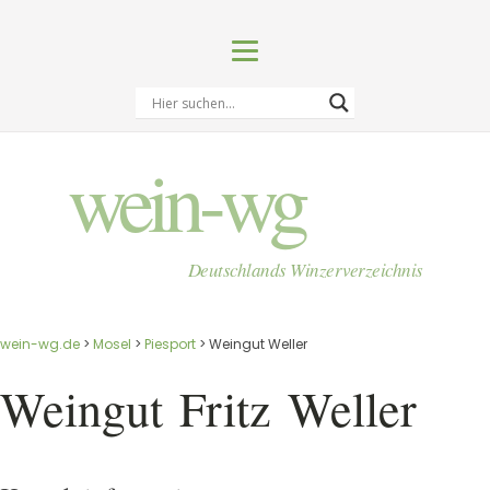
wein-wg
Deutschlands Winzerverzeichnis
wein-wg.de
>
Mosel
>
Piesport
>
Weingut Weller
Weingut
Fritz
Weller