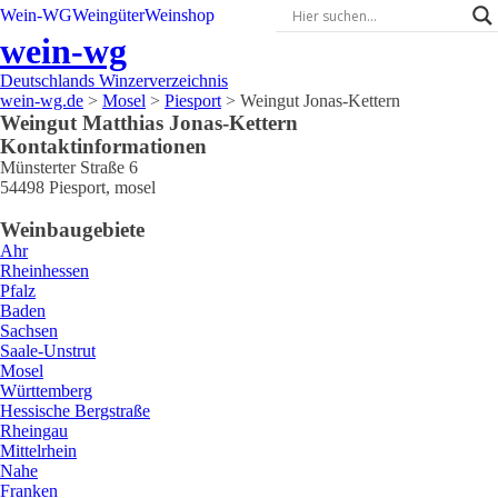
Wein-WG
Weingüter
Weinshop
wein-wg
Deutschlands Winzerverzeichnis
wein-wg.de
>
Mosel
>
Piesport
>
Weingut Jonas-Kettern
Weingut
Matthias
Jonas-Kettern
Kontaktinformationen
Münsterter Straße 6
54498
Piesport
,
mosel
Weinbaugebiete
Ahr
Rheinhessen
Pfalz
Baden
Sachsen
Saale-Unstrut
Mosel
Württemberg
Hessische Bergstraße
Rheingau
Mittelrhein
Nahe
Franken