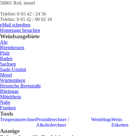
56861
Reil
,
mosel
Telefon:
0 65 42 / 24 56
Telefax:
0 65 42 / 90 02 18
eMail schreiben
Homepage besuchen
Weinbaugebiete
Ahr
Rheinhessen
Pfalz
Baden
Sachsen
Saale-Unstrut
Mosel
Württemberg
Hessische Bergstraße
Rheingau
Mittelrhein
Nahe
Franken
Tools
Temperaturrechner
Promillerechner /
Weinblogs
Wein-
Alkoholrechner
Etiketten
Anzeige