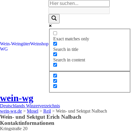
Exact matches only
Wein-
Weingüter
Weinshop
WG
Search in title
Search in content
wein-wg
Deutschlands Winzerverzeichnis
wein-wg.de
>
Mosel
>
Reil
>
Wein- und Sektgut Nalbach
Wein- und Sektgut
Erich
Nalbach
Kontaktinformationen
Kringstraße 20