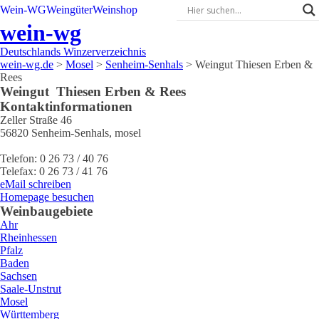
Wein-WG
Weingüter
Weinshop
wein-wg
Deutschlands Winzerverzeichnis
wein-wg.de
>
Mosel
>
Senheim-Senhals
>
Weingut Thiesen Erben &
Rees
Weingut
Thiesen Erben & Rees
Kontaktinformationen
Zeller Straße 46
56820
Senheim-Senhals
,
mosel
Telefon:
0 26 73 / 40 76
Telefax:
0 26 73 / 41 76
eMail schreiben
Homepage besuchen
Weinbaugebiete
Ahr
Rheinhessen
Pfalz
Baden
Sachsen
Saale-Unstrut
Mosel
Württemberg