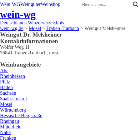
Wein-WG
Weingüter
Weinshop
wein-wg
Deutschlands Winzerverzeichnis
wein-wg.de
>
Mosel
>
Traben-Trarbach
>
Weingut Melsheimer
Weingut
Dr.
Melsheimer
Kontaktinformationen
Wolfer Weg 11
56841
Traben-Trarbach
,
mosel
Weinbaugebiete
Ahr
Rheinhessen
Pfalz
Baden
Sachsen
Saale-Unstrut
Mosel
Württemberg
Hessische Bergstraße
Rheingau
Mittelrhein
Nahe
Franken