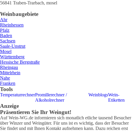
56841
Traben-Trarbach
,
mosel
Weinbaugebiete
Ahr
Rheinhessen
Pfalz
Baden
Sachsen
Saale-Unstrut
Mosel
Württemberg
Hessische Bergstraße
Rheingau
Mittelrhein
Nahe
Franken
Tools
Temperaturrechner
Promillerechner /
Weinblogs
Wein-
Alkoholrechner
Etiketten
Anzeige
Präsentieren Sie Ihr Weingut!
Auf Wein-WG.de informieren sich monatlich etliche tausend Besucher
über Winzer und Weingüter. Für uns ist es wichtig, dass der Besucher
Sie findet und mit Ihnen Kontakt aufnehmen kann. Dazu reichen erst