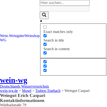
Exact matches only
Wein-
Weingüter
Weinshop
WG
Search in title
Search in content
wein-wg
Deutschlands Winzerverzeichnis
wein-wg.de
>
Mosel
>
Traben-Trarbach
>
Weingut Caspari
Weingut
Erich
Caspari
Kontaktinformationen
Wildbadstraße 79