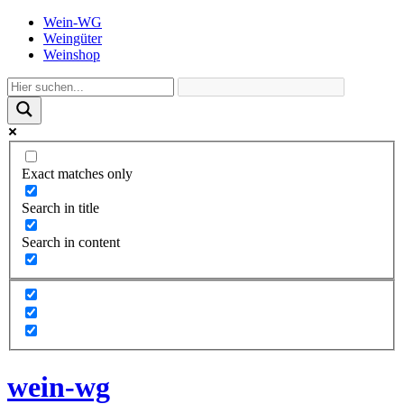
Wein-WG
Weingüter
Weinshop
Exact matches only
Search in title
Search in content
wein-wg