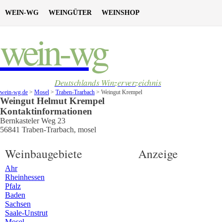
WEIN-WG
WEINGÜTER
WEINSHOP
wein-wg
Deutschlands Winzerverzeichnis
wein-wg.de
>
Mosel
>
Traben-Trarbach
>
Weingut Krempel
Weingut
Helmut
Krempel
Kontaktinformationen
Bernkasteler Weg 23
56841
Traben-Trarbach
,
mosel
Weinbaugebiete
Anzeige
Ahr
Rheinhessen
Pfalz
Baden
Sachsen
Saale-Unstrut
Mosel