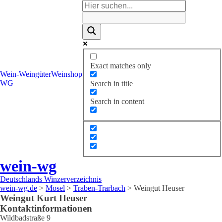
Exact matches only
Wein-
Weingüter
Weinshop
WG
Search in title
Search in content
wein-wg
Deutschlands Winzerverzeichnis
wein-wg.de
>
Mosel
>
Traben-Trarbach
>
Weingut Heuser
Weingut
Kurt
Heuser
Kontaktinformationen
Wildbadstraße 9