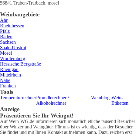
56841
Traben-Trarbach
,
mosel
Weinbaugebiete
Ahr
Rheinhessen
Pfalz
Baden
Sachsen
Saale-Unstrut
Mosel
Württemberg
Hessische Bergstraße
Rheingau
Mittelrhein
Nahe
Franken
Tools
Temperaturrechner
Promillerechner /
Weinblogs
Wein-
Alkoholrechner
Etiketten
Anzeige
Präsentieren Sie Ihr Weingut!
Auf Wein-WG.de informieren sich monatlich etliche tausend Besucher
über Winzer und Weingüter. Für uns ist es wichtig, dass der Besucher
Sie findet und mit Ihnen Kontakt aufnehmen kann. Dazu reichen erst