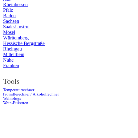
Rheinhessen
Pfalz
Baden
Sachsen
Saale-Unstrut
Mosel
Württemberg
Hessische Bergstraße
Rheingau
Mittelrhein
Nahe
Franken
Tools
Temperaturrechner
Promillerechner / Alkoholrechner
Weinblogs
Wein-Etiketten