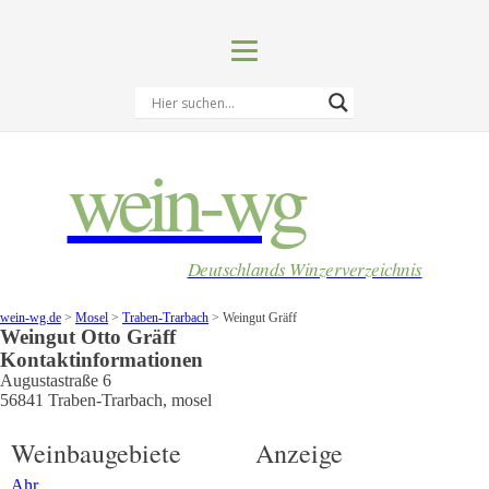
wein-wg
Deutschlands Winzerverzeichnis
wein-wg.de
>
Mosel
>
Traben-Trarbach
>
Weingut Gräff
Weingut
Otto
Gräff
Kontaktinformationen
Augustastraße 6
56841
Traben-Trarbach
,
mosel
Weinbaugebiete
Anzeige
Ahr