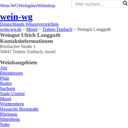
Wein-WG
Weingüter
Weinshop
wein-wg
Deutschlands Winzerverzeichnis
wein-wg.de
>
Mosel
>
Traben-Trarbach
>
Weingut Langguth
Weingut
Ulrich
Langguth
Kontaktinformationen
Rissbacher Straße 1
56841
Traben-Trarbach
,
mosel
Weinbaugebiete
Ahr
Rheinhessen
Pfalz
Baden
Sachsen
Saale-Unstrut
Mosel
Württemberg
Hessische Bergstraße
Rheingau
Mittelrhein
Nahe