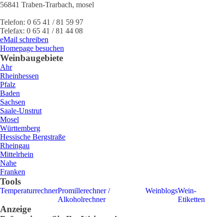
56841
Traben-Trarbach
,
mosel
Telefon:
0 65 41 / 81 59 97
Telefax:
0 65 41 / 81 44 08
eMail schreiben
Homepage besuchen
Weinbaugebiete
Ahr
Rheinhessen
Pfalz
Baden
Sachsen
Saale-Unstrut
Mosel
Württemberg
Hessische Bergstraße
Rheingau
Mittelrhein
Nahe
Franken
Tools
Temperaturrechner
Promillerechner /
Weinblogs
Wein-
Alkoholrechner
Etiketten
Anzeige