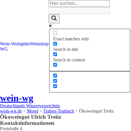
Exact matches only
Wein-
Weingüter
Weinshop
WG
Search in title
Search in content
wein-wg
Deutschlands Winzerverzeichnis
wein-wg.de
>
Mosel
>
Traben-Trarbach
>
Ökoweingut Treitz
Ökoweingut
Ulrich
Treitz
Kontaktinformationen
Poststraße 4