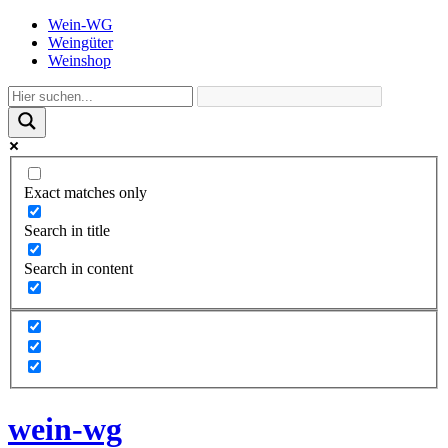
Wein-WG
Weingüter
Weinshop
Exact matches only
Search in title
Search in content
wein-wg