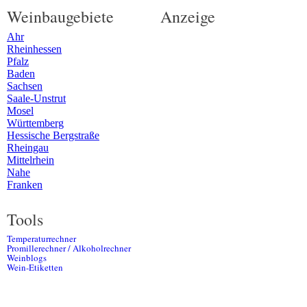
Weinbaugebiete
Anzeige
Ahr
Rheinhessen
Pfalz
Baden
Sachsen
Saale-Unstrut
Mosel
Württemberg
Hessische Bergstraße
Rheingau
Mittelrhein
Nahe
Franken
Tools
Temperaturrechner
Promillerechner / Alkoholrechner
Weinblogs
Wein-Etiketten