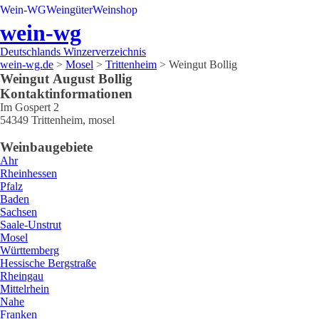
Wein-WG
Weingüter
Weinshop
wein-wg
Deutschlands Winzerverzeichnis
wein-wg.de
>
Mosel
>
Trittenheim
>
Weingut Bollig
Weingut
August
Bollig
Kontaktinformationen
Im Gospert 2
54349
Trittenheim
,
mosel
Weinbaugebiete
Ahr
Rheinhessen
Pfalz
Baden
Sachsen
Saale-Unstrut
Mosel
Württemberg
Hessische Bergstraße
Rheingau
Mittelrhein
Nahe
Franken