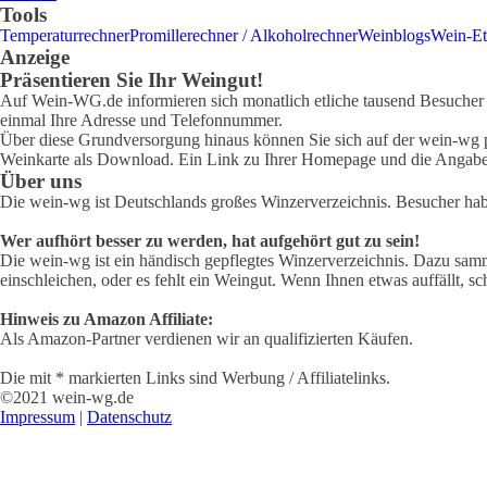
Tools
Temperaturrechner
Promillerechner / Alkoholrechner
Weinblogs
Wein-Et
Anzeige
Präsentieren Sie Ihr Weingut!
Auf Wein-WG.de informieren sich monatlich etliche tausend Besucher ü
einmal Ihre Adresse und Telefonnummer.
Über diese Grundversorgung hinaus können Sie sich auf der wein-wg pr
Weinkarte als Download. Ein Link zu Ihrer Homepage und die Angabe 
Über uns
Die wein-wg ist Deutschlands großes Winzerverzeichnis. Besucher ha
Wer aufhört besser zu werden, hat aufgehört gut zu sein!
Die wein-wg ist ein händisch gepflegtes Winzerverzeichnis. Dazu samm
einschleichen, oder es fehlt ein Weingut. Wenn Ihnen etwas auffällt, sc
Hinweis zu Amazon Affiliate:
Als Amazon-Partner verdienen wir an qualifizierten Käufen.
Die mit * markierten Links sind Werbung / Affiliatelinks.
©2021 wein-wg.de
Impressum
|
Datenschutz