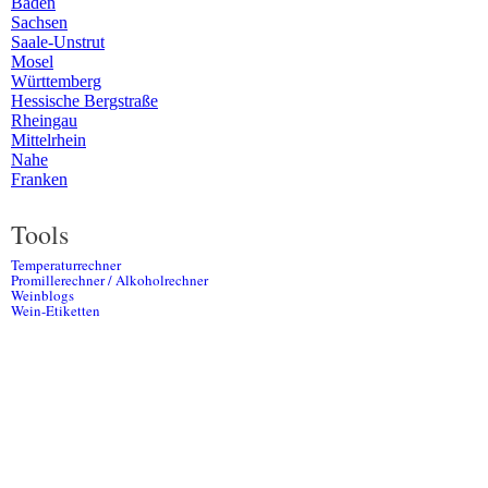
Baden
Sachsen
Saale-Unstrut
Mosel
Württemberg
Hessische Bergstraße
Rheingau
Mittelrhein
Nahe
Franken
Tools
Temperaturrechner
Promillerechner / Alkoholrechner
Weinblogs
Wein-Etiketten