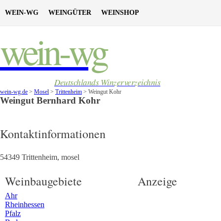
WEIN-WG
WEINGÜTER
WEINSHOP
wein-wg
Deutschlands Winzerverzeichnis
wein-wg.de
>
Mosel
>
Trittenheim
>
Weingut Kohr
Weingut
Bernhard
Kohr
Kontaktinformationen
54349
Trittenheim
,
mosel
Weinbaugebiete
Anzeige
Ahr
Rheinhessen
Pfalz