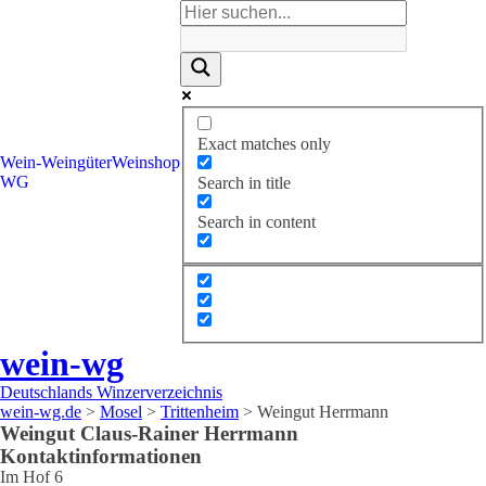
Exact matches only
Wein-
Weingüter
Weinshop
WG
Search in title
Search in content
wein-wg
Deutschlands Winzerverzeichnis
wein-wg.de
>
Mosel
>
Trittenheim
>
Weingut Herrmann
Weingut
Claus-Rainer
Herrmann
Kontaktinformationen
Im Hof 6