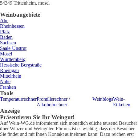
54349
Trittenheim
,
mosel
Weinbaugebiete
Ahr
Rheinhessen
Pfalz
Baden
Sachsen
Saale-Unstrut
Mosel
Württemberg
Hessische Bergstraße
Rheingau
Mittelrhein
Nahe
Franken
Tools
Temperaturrechner
Promillerechner /
Weinblogs
Wein-
Alkoholrechner
Etiketten
Anzeige
Präsentieren Sie Ihr Weingut!
Auf Wein-WG.de informieren sich monatlich etliche tausend Besucher
über Winzer und Weingüter. Für uns ist es wichtig, dass der Besucher
Sie findet und mit Ihnen Kontakt aufnehmen kann. Dazu reichen erst