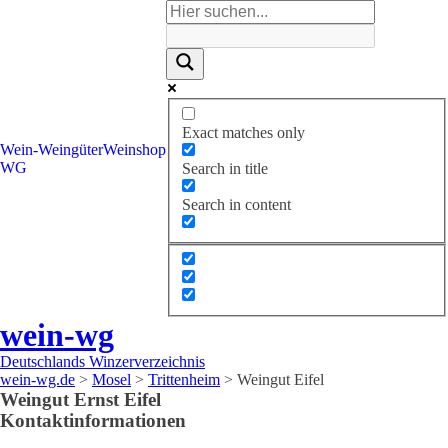
Exact matches only
Wein-
Weingüter
Weinshop
WG
Search in title
Search in content
wein-wg
Deutschlands Winzerverzeichnis
wein-wg.de
>
Mosel
>
Trittenheim
>
Weingut Eifel
Weingut
Ernst
Eifel
Kontaktinformationen