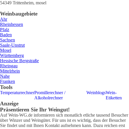
54349
Trittenheim
,
mosel
Weinbaugebiete
Ahr
Rheinhessen
Pfalz
Baden
Sachsen
Saale-Unstrut
Mosel
Württemberg
Hessische Bergstraße
Rheingau
Mittelrhein
Nahe
Franken
Tools
Temperaturrechner
Promillerechner /
Weinblogs
Wein-
Alkoholrechner
Etiketten
Anzeige
Präsentieren Sie Ihr Weingut!
Auf Wein-WG.de informieren sich monatlich etliche tausend Besucher
über Winzer und Weingüter. Für uns ist es wichtig, dass der Besucher
Sie findet und mit Ihnen Kontakt aufnehmen kann. Dazu reichen erst