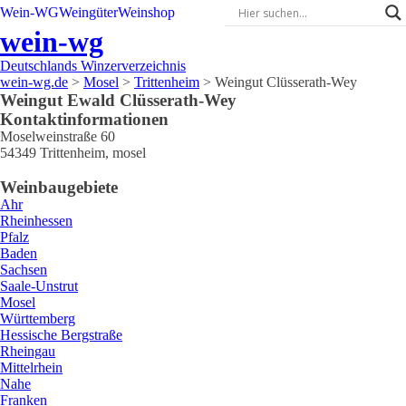
Wein-WG
Weingüter
Weinshop
wein-wg
Deutschlands Winzerverzeichnis
wein-wg.de
>
Mosel
>
Trittenheim
>
Weingut Clüsserath-Wey
Weingut
Ewald
Clüsserath-Wey
Kontaktinformationen
Moselweinstraße 60
54349
Trittenheim
,
mosel
Weinbaugebiete
Ahr
Rheinhessen
Pfalz
Baden
Sachsen
Saale-Unstrut
Mosel
Württemberg
Hessische Bergstraße
Rheingau
Mittelrhein
Nahe
Franken