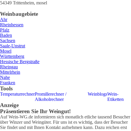
54349
Trittenheim
,
mosel
Weinbaugebiete
Ahr
Rheinhessen
Pfalz
Baden
Sachsen
Saale-Unstrut
Mosel
Württemberg
Hessische Bergstraße
Rheingau
Mittelrhein
Nahe
Franken
Tools
Temperaturrechner
Promillerechner /
Weinblogs
Wein-
Alkoholrechner
Etiketten
Anzeige
Präsentieren Sie Ihr Weingut!
Auf Wein-WG.de informieren sich monatlich etliche tausend Besucher
über Winzer und Weingüter. Für uns ist es wichtig, dass der Besucher
Sie findet und mit Ihnen Kontakt aufnehmen kann. Dazu reichen erst