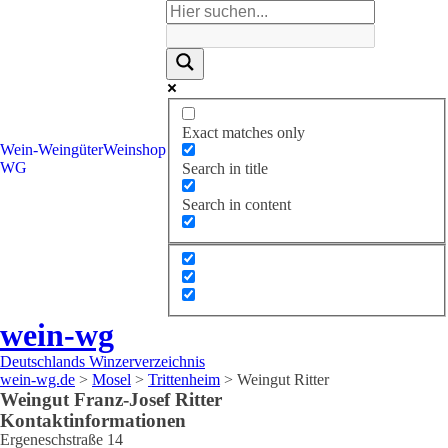
Exact matches only
Wein-
Weingüter
Weinshop
WG
Search in title
Search in content
wein-wg
Deutschlands Winzerverzeichnis
wein-wg.de
>
Mosel
>
Trittenheim
>
Weingut Ritter
Weingut
Franz-Josef
Ritter
Kontaktinformationen
Ergeneschstraße 14