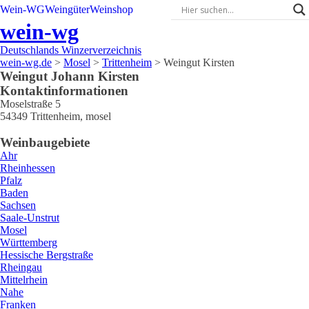
Wein-WG
Weingüter
Weinshop
wein-wg
Deutschlands Winzerverzeichnis
wein-wg.de
>
Mosel
>
Trittenheim
>
Weingut Kirsten
Weingut
Johann
Kirsten
Kontaktinformationen
Moselstraße 5
54349
Trittenheim
,
mosel
Weinbaugebiete
Ahr
Rheinhessen
Pfalz
Baden
Sachsen
Saale-Unstrut
Mosel
Württemberg
Hessische Bergstraße
Rheingau
Mittelrhein
Nahe
Franken