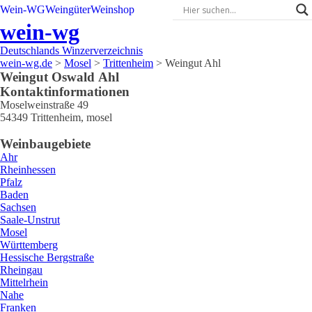
Wein-WG
Weingüter
Weinshop
wein-wg
Deutschlands Winzerverzeichnis
wein-wg.de
>
Mosel
>
Trittenheim
>
Weingut Ahl
Weingut
Oswald
Ahl
Kontaktinformationen
Moselweinstraße 49
54349
Trittenheim
,
mosel
Weinbaugebiete
Ahr
Rheinhessen
Pfalz
Baden
Sachsen
Saale-Unstrut
Mosel
Württemberg
Hessische Bergstraße
Rheingau
Mittelrhein
Nahe
Franken