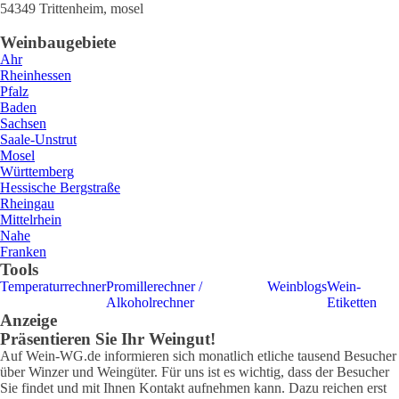
54349
Trittenheim
,
mosel
Weinbaugebiete
Ahr
Rheinhessen
Pfalz
Baden
Sachsen
Saale-Unstrut
Mosel
Württemberg
Hessische Bergstraße
Rheingau
Mittelrhein
Nahe
Franken
Tools
Temperaturrechner
Promillerechner /
Weinblogs
Wein-
Alkoholrechner
Etiketten
Anzeige
Präsentieren Sie Ihr Weingut!
Auf Wein-WG.de informieren sich monatlich etliche tausend Besucher
über Winzer und Weingüter. Für uns ist es wichtig, dass der Besucher
Sie findet und mit Ihnen Kontakt aufnehmen kann. Dazu reichen erst