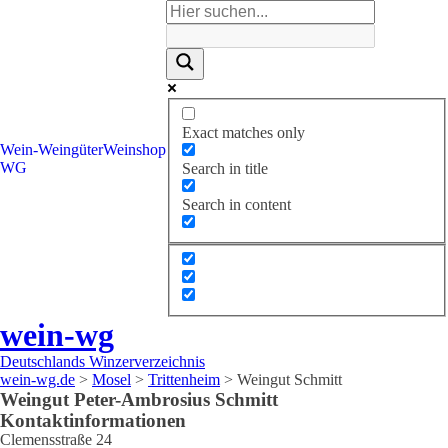
Exact matches only
Wein-
Weingüter
Weinshop
WG
Search in title
Search in content
wein-wg
Deutschlands Winzerverzeichnis
wein-wg.de
>
Mosel
>
Trittenheim
>
Weingut Schmitt
Weingut
Peter-Ambrosius
Schmitt
Kontaktinformationen
Clemensstraße 24