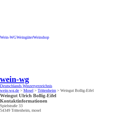
Wein-WG
Weingüter
Weinshop
wein-wg
Deutschlands Winzerverzeichnis
wein-wg.de
>
Mosel
>
Trittenheim
>
Weingut Bollig-Eifel
Weingut
Ulrich
Bollig-Eifel
Kontaktinformationen
Spielstraße 33
54349
Trittenheim
,
mosel