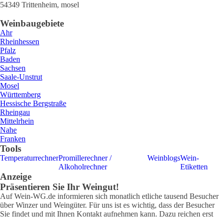
54349
Trittenheim
,
mosel
Weinbaugebiete
Ahr
Rheinhessen
Pfalz
Baden
Sachsen
Saale-Unstrut
Mosel
Württemberg
Hessische Bergstraße
Rheingau
Mittelrhein
Nahe
Franken
Tools
Temperaturrechner
Promillerechner /
Weinblogs
Wein-
Alkoholrechner
Etiketten
Anzeige
Präsentieren Sie Ihr Weingut!
Auf Wein-WG.de informieren sich monatlich etliche tausend Besucher
über Winzer und Weingüter. Für uns ist es wichtig, dass der Besucher
Sie findet und mit Ihnen Kontakt aufnehmen kann. Dazu reichen erst