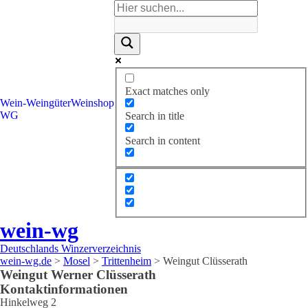
Exact matches only
Wein-
Weingüter
Weinshop
WG
Search in title
Search in content
wein-wg
Deutschlands Winzerverzeichnis
wein-wg.de
>
Mosel
>
Trittenheim
>
Weingut Clüsserath
Weingut
Werner
Clüsserath
Kontaktinformationen
Hinkelweg 2