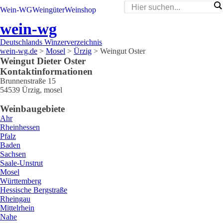
Wein-WG
Weingüter
Weinshop
wein-wg
Deutschlands Winzerverzeichnis
wein-wg.de
>
Mosel
>
Ürzig
>
Weingut Oster
Weingut
Dieter
Oster
Kontaktinformationen
Brunnenstraße 15
54539
Ürzig
,
mosel
Weinbaugebiete
Ahr
Rheinhessen
Pfalz
Baden
Sachsen
Saale-Unstrut
Mosel
Württemberg
Hessische Bergstraße
Rheingau
Mittelrhein
Nahe