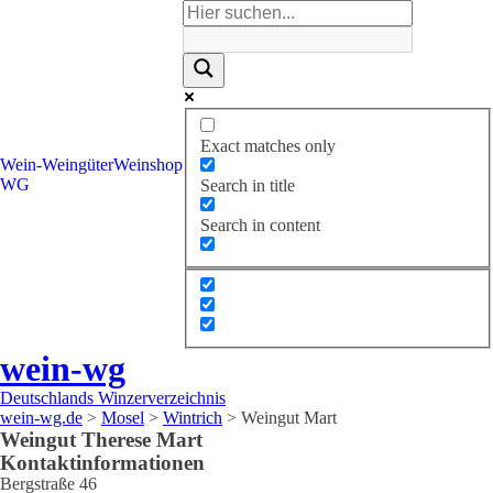
Exact matches only
Wein-
Weingüter
Weinshop
WG
Search in title
Search in content
wein-wg
Deutschlands Winzerverzeichnis
wein-wg.de
>
Mosel
>
Wintrich
>
Weingut Mart
Weingut
Therese
Mart
Kontaktinformationen
Bergstraße 46