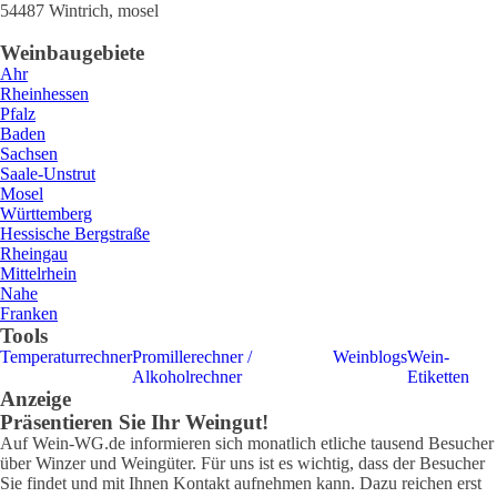
54487
Wintrich
,
mosel
Weinbaugebiete
Ahr
Rheinhessen
Pfalz
Baden
Sachsen
Saale-Unstrut
Mosel
Württemberg
Hessische Bergstraße
Rheingau
Mittelrhein
Nahe
Franken
Tools
Temperaturrechner
Promillerechner /
Weinblogs
Wein-
Alkoholrechner
Etiketten
Anzeige
Präsentieren Sie Ihr Weingut!
Auf Wein-WG.de informieren sich monatlich etliche tausend Besucher
über Winzer und Weingüter. Für uns ist es wichtig, dass der Besucher
Sie findet und mit Ihnen Kontakt aufnehmen kann. Dazu reichen erst