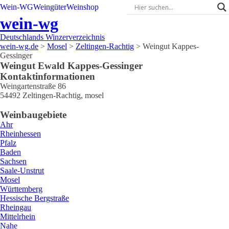
Wein-WG
Weingüter
Weinshop
wein-wg
Deutschlands Winzerverzeichnis
wein-wg.de
>
Mosel
>
Zeltingen-Rachtig
>
Weingut Kappes-
Gessinger
Weingut
Ewald
Kappes-Gessinger
Kontaktinformationen
Weingartenstraße 86
54492
Zeltingen-Rachtig
,
mosel
Weinbaugebiete
Ahr
Rheinhessen
Pfalz
Baden
Sachsen
Saale-Unstrut
Mosel
Württemberg
Hessische Bergstraße
Rheingau
Mittelrhein
Nahe