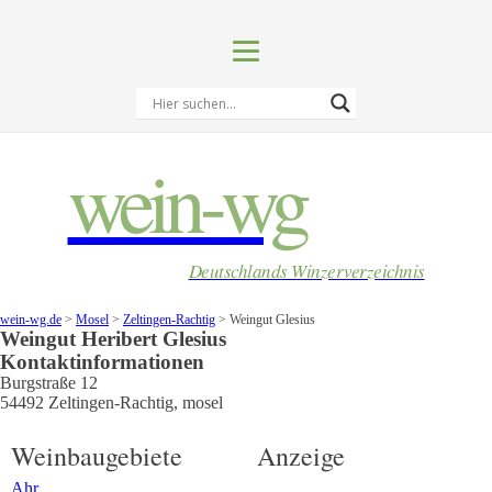
wein-wg
Deutschlands Winzerverzeichnis
wein-wg.de
>
Mosel
>
Zeltingen-Rachtig
>
Weingut Glesius
Weingut
Heribert
Glesius
Kontaktinformationen
Burgstraße 12
54492
Zeltingen-Rachtig
,
mosel
Weinbaugebiete
Anzeige
Ahr