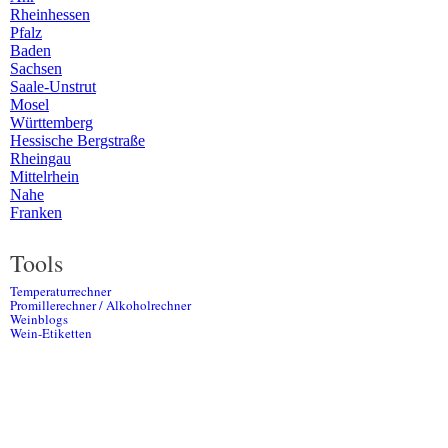
Rheinhessen
Pfalz
Baden
Sachsen
Saale-Unstrut
Mosel
Württemberg
Hessische Bergstraße
Rheingau
Mittelrhein
Nahe
Franken
Tools
Temperaturrechner
Promillerechner / Alkoholrechner
Weinblogs
Wein-Etiketten