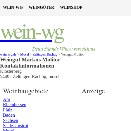
WEIN-WG
WEINGÜTER
WEINSHOP
wein-wg
Deutschlands Winzerverzeichnis
wein-wg.de
>
Mosel
>
Zeltingen-Rachtig
>
Weingut Molitor
Weingut
Markus
Molitor
Kontaktinformationen
Klosterberg
54492
Zeltingen-Rachtig
,
mosel
Weinbaugebiete
Anzeige
Ahr
Rheinhessen
Pfalz
Baden
Sachsen
Saale-Unstrut
Mosel