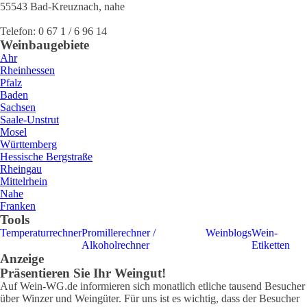
55543
Bad-Kreuznach
,
nahe
Telefon:
0 67 1 / 6 96 14
Weinbaugebiete
Ahr
Rheinhessen
Pfalz
Baden
Sachsen
Saale-Unstrut
Mosel
Württemberg
Hessische Bergstraße
Rheingau
Mittelrhein
Nahe
Franken
Tools
Temperaturrechner
Promillerechner /
Weinblogs
Wein-
Alkoholrechner
Etiketten
Anzeige
Präsentieren Sie Ihr Weingut!
Auf Wein-WG.de informieren sich monatlich etliche tausend Besucher
über Winzer und Weingüter. Für uns ist es wichtig, dass der Besucher