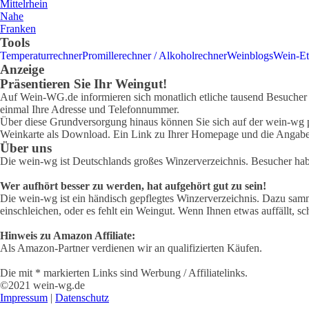
Mittelrhein
Nahe
Franken
Tools
Temperaturrechner
Promillerechner / Alkoholrechner
Weinblogs
Wein-Et
Anzeige
Präsentieren Sie Ihr Weingut!
Auf Wein-WG.de informieren sich monatlich etliche tausend Besucher ü
einmal Ihre Adresse und Telefonnummer.
Über diese Grundversorgung hinaus können Sie sich auf der wein-wg pr
Weinkarte als Download. Ein Link zu Ihrer Homepage und die Angabe 
Über uns
Die wein-wg ist Deutschlands großes Winzerverzeichnis. Besucher ha
Wer aufhört besser zu werden, hat aufgehört gut zu sein!
Die wein-wg ist ein händisch gepflegtes Winzerverzeichnis. Dazu samm
einschleichen, oder es fehlt ein Weingut. Wenn Ihnen etwas auffällt, sc
Hinweis zu Amazon Affiliate:
Als Amazon-Partner verdienen wir an qualifizierten Käufen.
Die mit * markierten Links sind Werbung / Affiliatelinks.
©2021 wein-wg.de
Impressum
|
Datenschutz