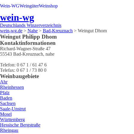
Wein-WG
Weingüter
Weinshop
wein-wg
Deutschlands Winzerverzeichnis
wein-wg.de
>
Nahe
>
Bad-Kreuznach
>
Weingut Dhom
Weingut
Philipp
Dhom
Kontaktinformationen
Richard-Wagner-Straße 47
55543
Bad-Kreuznach
,
nahe
Telefon:
0 67 1 / 61 47 6
Telefax:
0 67 1 / 73 80 0
Weinbaugebiete
Ahr
Rheinhessen
Pfalz
Baden
Sachsen
Saale-Unstrut
Mosel
Württemberg
Hessische Bergstraße
Rheingau