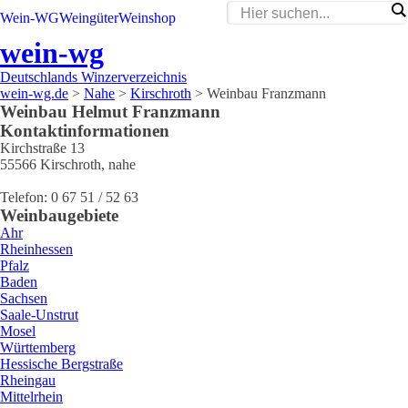
Wein-WG
Weingüter
Weinshop
wein-wg
Deutschlands Winzerverzeichnis
wein-wg.de
>
Nahe
>
Kirschroth
>
Weinbau Franzmann
Weinbau
Helmut
Franzmann
Kontaktinformationen
Kirchstraße 13
55566
Kirschroth
,
nahe
Telefon:
0 67 51 / 52 63
Weinbaugebiete
Ahr
Rheinhessen
Pfalz
Baden
Sachsen
Saale-Unstrut
Mosel
Württemberg
Hessische Bergstraße
Rheingau
Mittelrhein