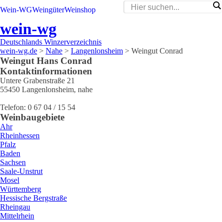
Wein-WG
Weingüter
Weinshop
wein-wg
Deutschlands Winzerverzeichnis
wein-wg.de
>
Nahe
>
Langenlonsheim
>
Weingut Conrad
Weingut
Hans
Conrad
Kontaktinformationen
Untere Grabenstraße 21
55450
Langenlonsheim
,
nahe
Telefon:
0 67 04 / 15 54
Weinbaugebiete
Ahr
Rheinhessen
Pfalz
Baden
Sachsen
Saale-Unstrut
Mosel
Württemberg
Hessische Bergstraße
Rheingau
Mittelrhein