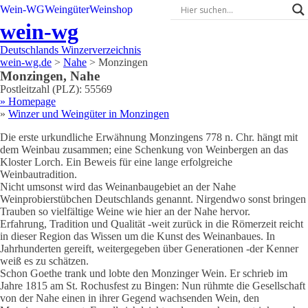
Wein-WG
Weingüter
Weinshop
wein-wg
Deutschlands Winzerverzeichnis
wein-wg.de
>
Nahe
>
Monzingen
Monzingen
,
Nahe
Postleitzahl (PLZ):
55569
» Homepage
»
Winzer und Weingüter in
Monzingen
Die erste urkundliche Erwähnung Monzingens 778 n. Chr. hängt mit
dem Weinbau zusammen; eine Schenkung von Weinbergen an das
Kloster Lorch. Ein Beweis für eine lange erfolgreiche
Weinbautradition.
Nicht umsonst wird das Weinanbaugebiet an der Nahe
Weinprobierstübchen Deutschlands genannt. Nirgendwo sonst bringen
Trauben so vielfältige Weine wie hier an der Nahe hervor.
Erfahrung, Tradition und Qualität -weit zurück in die Römerzeit reicht
in dieser Region das Wissen um die Kunst des Weinanbaues. In
Jahrhunderten gereift, weitergegeben über Generationen -der Kenner
weiß es zu schätzen.
Schon Goethe trank und lobte den Monzinger Wein. Er schrieb im
Jahre 1815 am St. Rochusfest zu Bingen:
Nun rühmte die Gesellschaft
von der Nahe einen in ihrer Gegend wachsenden Wein, den