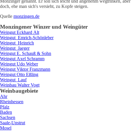
Monzinger genannt. Er soll sich leicht und angenehm wegtrinken, aber
doch, ehe man sich's versieht, zu Kopfe steigen.
Quelle
monzingen.de
Monzingen
er Winzer und Weingüter
Weingut
Eckhard
Alt
Weingut
Emrich-Schönleber
Weingut
Heinrich
Weingut
Jaeger
Weingut
E.
Schauß & Sohn
Weingut
Axel
Schramm
Weingut
Udo
Weber
Weingut
Viktor
Franzmann
Weingut
Otto
Eßling
Weingut
Lauf
Weinbau
Walter
Vogt
Weinbaugebiete
Ahr
Rheinhessen
Pfalz
Baden
Sachsen
Saale-Unstrut
Mosel