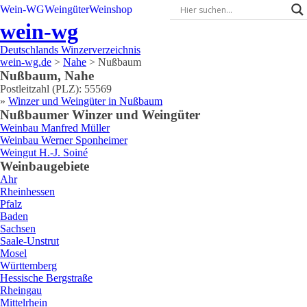
Wein-WG
Weingüter
Weinshop
wein-wg
Deutschlands Winzerverzeichnis
wein-wg.de
>
Nahe
>
Nußbaum
Nußbaum
,
Nahe
Postleitzahl (PLZ):
55569
»
Winzer und Weingüter in
Nußbaum
Nußbaum
er Winzer und Weingüter
Weinbau
Manfred
Müller
Weinbau
Werner
Sponheimer
Weingut
H.-J.
Soiné
Weinbaugebiete
Ahr
Rheinhessen
Pfalz
Baden
Sachsen
Saale-Unstrut
Mosel
Württemberg
Hessische Bergstraße
Rheingau
Mittelrhein