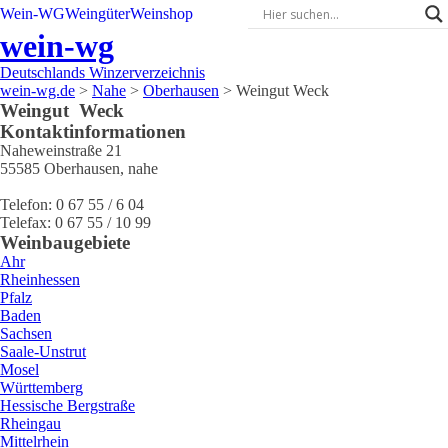
Wein-WG
Weingüter
Weinshop
wein-wg
Deutschlands Winzerverzeichnis
wein-wg.de
>
Nahe
>
Oberhausen
>
Weingut Weck
Weingut
Weck
Kontaktinformationen
Naheweinstraße 21
55585
Oberhausen
,
nahe
Telefon:
0 67 55 / 6 04
Telefax:
0 67 55 / 10 99
Weinbaugebiete
Ahr
Rheinhessen
Pfalz
Baden
Sachsen
Saale-Unstrut
Mosel
Württemberg
Hessische Bergstraße
Rheingau
Mittelrhein