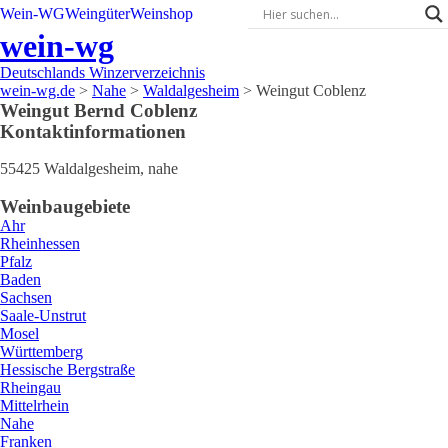
Wein-WG
Weingüter
Weinshop
wein-wg
Deutschlands Winzerverzeichnis
wein-wg.de
>
Nahe
>
Waldalgesheim
>
Weingut Coblenz
Weingut
Bernd
Coblenz
Kontaktinformationen
55425
Waldalgesheim
,
nahe
Weinbaugebiete
Ahr
Rheinhessen
Pfalz
Baden
Sachsen
Saale-Unstrut
Mosel
Württemberg
Hessische Bergstraße
Rheingau
Mittelrhein
Nahe
Franken