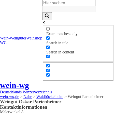
Exact matches only
Wein-
Weingüter
Weinshop
WG
Search in title
Search in content
wein-wg
Deutschlands Winzerverzeichnis
wein-wg.de
>
Nahe
>
Waldböckelheim
>
Weingut Partenheimer
Weingut
Oskar
Partenheimer
Kontaktinformationen
Malerwinkel 8