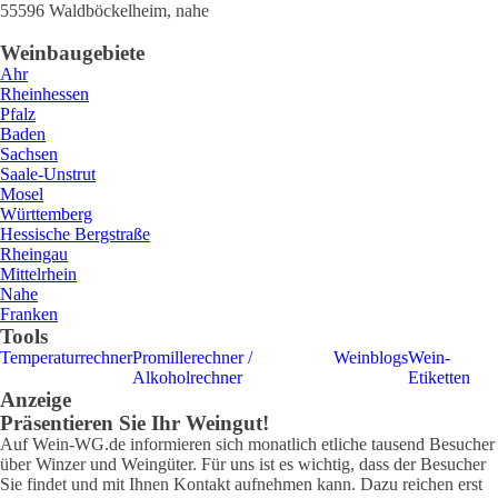
55596
Waldböckelheim
,
nahe
Weinbaugebiete
Ahr
Rheinhessen
Pfalz
Baden
Sachsen
Saale-Unstrut
Mosel
Württemberg
Hessische Bergstraße
Rheingau
Mittelrhein
Nahe
Franken
Tools
Temperaturrechner
Promillerechner /
Weinblogs
Wein-
Alkoholrechner
Etiketten
Anzeige
Präsentieren Sie Ihr Weingut!
Auf Wein-WG.de informieren sich monatlich etliche tausend Besucher
über Winzer und Weingüter. Für uns ist es wichtig, dass der Besucher
Sie findet und mit Ihnen Kontakt aufnehmen kann. Dazu reichen erst