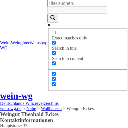
Exact matches only
Wein-
Weingüter
Weinshop
WG
Search in title
Search in content
wein-wg
Deutschlands Winzerverzeichnis
wein-wg.de
>
Nahe
>
Wallhausen
>
Weingut Eckes
Weingut
Theobald
Eckes
Kontaktinformationen
Hauptstraße 33