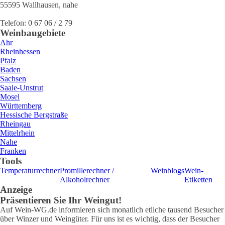
55595
Wallhausen
,
nahe
Telefon:
0 67 06 / 2 79
Weinbaugebiete
Ahr
Rheinhessen
Pfalz
Baden
Sachsen
Saale-Unstrut
Mosel
Württemberg
Hessische Bergstraße
Rheingau
Mittelrhein
Nahe
Franken
Tools
Temperaturrechner
Promillerechner /
Weinblogs
Wein-
Alkoholrechner
Etiketten
Anzeige
Präsentieren Sie Ihr Weingut!
Auf Wein-WG.de informieren sich monatlich etliche tausend Besucher
über Winzer und Weingüter. Für uns ist es wichtig, dass der Besucher