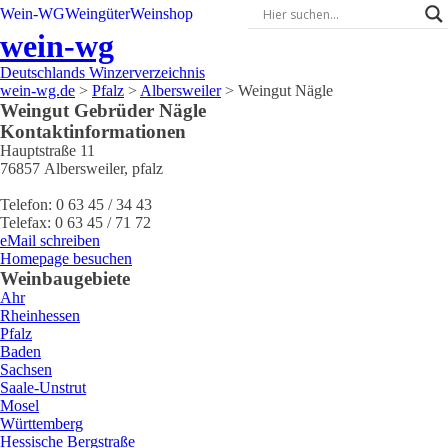
Wein-WG
Weingüter
Weinshop
wein-wg
Deutschlands Winzerverzeichnis
wein-wg.de
>
Pfalz
>
Albersweiler
>
Weingut Nägle
Weingut
Gebrüder
Nägle
Kontaktinformationen
Hauptstraße 11
76857
Albersweiler
,
pfalz
Telefon:
0 63 45 / 34 43
Telefax:
0 63 45 / 71 72
eMail schreiben
Homepage besuchen
Weinbaugebiete
Ahr
Rheinhessen
Pfalz
Baden
Sachsen
Saale-Unstrut
Mosel
Württemberg
Hessische Bergstraße