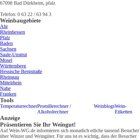
67098
Bad Dürkheim
,
pfalz
Telefon:
0 63 22 / 63 94 3
Weinbaugebiete
Ahr
Rheinhessen
Pfalz
Baden
Sachsen
Saale-Unstrut
Mosel
Württemberg
Hessische Bergstraße
Rheingau
Mittelrhein
Nahe
Franken
Tools
Temperaturrechner
Promillerechner /
Weinblogs
Wein-
Alkoholrechner
Etiketten
Anzeige
Präsentieren Sie Ihr Weingut!
Auf Wein-WG.de informieren sich monatlich etliche tausend Besucher
über Winzer und Weingüter. Für uns ist es wichtig, dass der Besucher