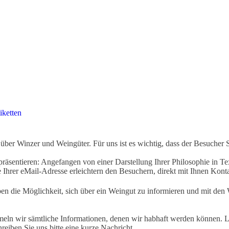
iketten
ber Winzer und Weingüter. Für uns ist es wichtig, dass der Besucher 
äsentieren: Angefangen von einer Darstellung Ihrer Philosophie in Tex
Ihrer eMail-Adresse erleichtern den Besuchern, direkt mit Ihnen Kon
ben die Möglichkeit, sich über ein Weingut zu informieren und mit d
eln wir sämtliche Informationen, denen wir habhaft werden können. Le
hreiben Sie uns bitte eine kurze Nachricht.