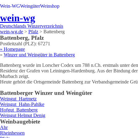
Wein-WG
Weingüter
Weinshop
wein-wg
Deutschlands Winzerverzeichnis
wein-wg.de
>
Pfalz
>
Battenberg
Battenberg
,
Pfalz
Postleitzahl (PLZ):
67271
» Homepage
»
Winzer und Weingüter in
Battenberg
Battenberg wurde im Lorscher Codex um 788 n.Ch. erstmals unter dem
Residenz der Grafen von Leiningen-Hardenburg. Aus der Bindung der 
Murbach zeigt.
Heute gehört die Ortsgemeinde Battenberg zur Verbandsgemeinde Gr
Battenberg
er Winzer und Weingüter
Weingut
Hartmetz
Weingut
Hahn-Pahlke
Hofgut
Battenberg
Weingut
Helmut
Denig
Weinbaugebiete
Ahr
Rheinhessen