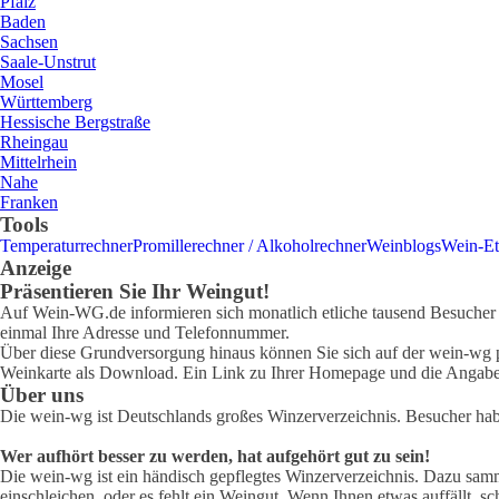
Pfalz
Baden
Sachsen
Saale-Unstrut
Mosel
Württemberg
Hessische Bergstraße
Rheingau
Mittelrhein
Nahe
Franken
Tools
Temperaturrechner
Promillerechner / Alkoholrechner
Weinblogs
Wein-Et
Anzeige
Präsentieren Sie Ihr Weingut!
Auf Wein-WG.de informieren sich monatlich etliche tausend Besucher ü
einmal Ihre Adresse und Telefonnummer.
Über diese Grundversorgung hinaus können Sie sich auf der wein-wg pr
Weinkarte als Download. Ein Link zu Ihrer Homepage und die Angabe 
Über uns
Die wein-wg ist Deutschlands großes Winzerverzeichnis. Besucher ha
Wer aufhört besser zu werden, hat aufgehört gut zu sein!
Die wein-wg ist ein händisch gepflegtes Winzerverzeichnis. Dazu samm
einschleichen, oder es fehlt ein Weingut. Wenn Ihnen etwas auffällt, sc