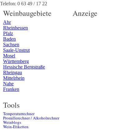
Telefon:
0 63 49 / 17 22
Weinbaugebiete
Anzeige
Ahr
Rheinhessen
Pfalz
Baden
Sachsen
Saale-Unstrut
Mosel
Württemberg
Hessische Bergstraße
Rheingau
Mittelrhein
Nahe
Franken
Tools
Temperaturrechner
Promillerechner / Alkoholrechner
Weinblogs
Wein-Etiketten