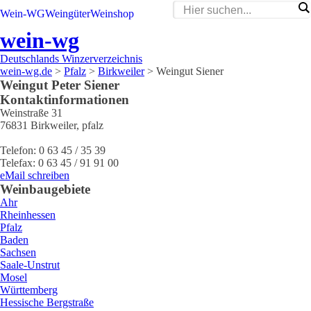
Wein-WG
Weingüter
Weinshop
wein-wg
Deutschlands Winzerverzeichnis
wein-wg.de
>
Pfalz
>
Birkweiler
>
Weingut Siener
Weingut
Peter
Siener
Kontaktinformationen
Weinstraße 31
76831
Birkweiler
,
pfalz
Telefon:
0 63 45 / 35 39
Telefax:
0 63 45 / 91 91 00
eMail schreiben
Weinbaugebiete
Ahr
Rheinhessen
Pfalz
Baden
Sachsen
Saale-Unstrut
Mosel
Württemberg
Hessische Bergstraße